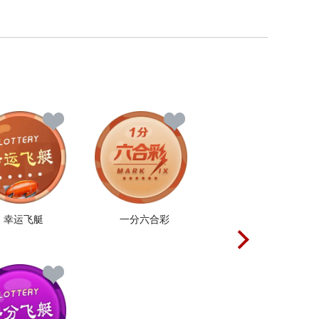
幸运飞艇
一分六合彩