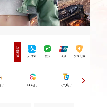
快
捷
充
值
支付宝
微信
银联
快速充值
FG电子
天九电子
美天电子