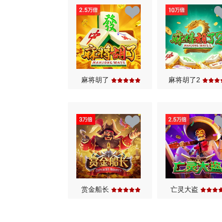
麻将胡了
麻将胡了2
赏金船长
亡灵大盗