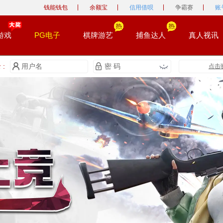
钱能钱包
余额宝
信用借呗
争霸赛
账
游戏
PG电子
棋牌游艺
捕鱼达人
真人视讯
:
点击
0
1
2
3