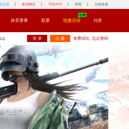
号交易
备用网址
手机APP
帮助
在线客服
体育赛事
彩票
优惠活动
代理
登 录
注 册
免费试玩
忘记密码
验证