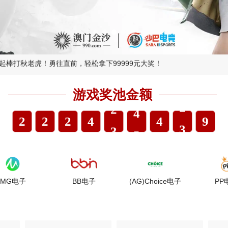
4
0
0
0
5
1
0
0
1
1
6
续经典，缔造奢华】
0
0
0
2
1
1
2
2
7
游戏奖池金额
1
1
1
3
2
2
3
3
8
2
2
2
4
3
3
4
4
9
3
3
3
5
4
4
5
5
.
4
4
4
6
5
5
6
6
子
BB电子
(AG)Choice电子
PP电子
5
5
5
7
6
6
7
7
6
6
6
8
7
7
8
8