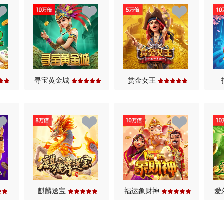
7
7
7
9
8
8
9
9
8
8
8
.
9
9
.
.
9
9
9
.
.
.
.
.
寻宝黄金城
赏金女王
麒麟送宝
福运象财神
爱