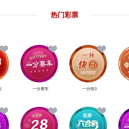
热门彩票
彩
一分赛车
一分快3