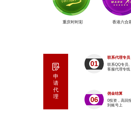
重庆时时彩
香港六合
联系代理专员
01
联系QQ专员
客服代理专线
申
请
代
佣金结算
理
06
0投资，高回
到账号上