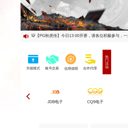
最新域名：9902.COM 备用域名 9903.COM 【延
热
门
活
动
升级模式
账号交易
合作代理
信用借呗
G电子
JDB电子
CQ9电子
MG电