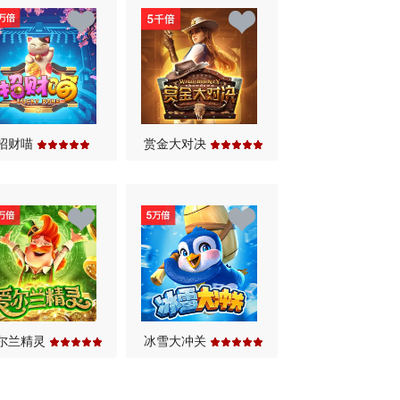
招财喵
赏金大对决
尔兰精灵
冰雪大冲关